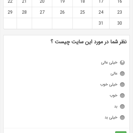
22
21
20
19
18
17
16
29
28
27
26
25
24
23
31
30
نظر شما در مورد این سایت چیست ؟
خیلی عالی
عالی
خیلی خوب
خوب
بد
خیلی بد