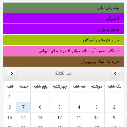
لوله‌ پلی‌اتیلن
گاندوگیم
قرص پریورین
خرید فارماتون کودکان
دستگاه تصفیه آب سافت واتر 6 مرحله ای تایوانی
خرید بک لینک و رپورتاژ
اوت
2026
یک شنبه
دوشنبه
سه شنبه
چهارشنبه
پنج شنبه
جمعه
شنبه
1
8
7
6
5
4
3
2
15
14
13
12
11
10
9