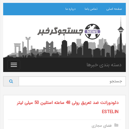
صفحه اصلی
تماس باما
درباره ما
دسته بندی خبرها
Toggle
vigation
دئودورانت ضد تعریق رولی 48 ساعته استلین 50 میلی لیتر
ESTELIN
فضای مجازی